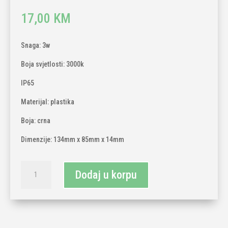
17,00
KM
Snaga: 3w
Boja svjetlosti: 3000k
IP65
Materijal: plastika
Boja: crna
Dimenzije: 134mm x 85mm x 14mm
Zidna
Dodaj u korpu
lampa
IP65
3W
3000K
količina