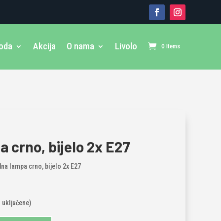
voda
Akcija
O nama
Livolo
0 Items
 crno, bijelo 2x E27
dna lampa crno, bijelo 2x E27
u uključene)