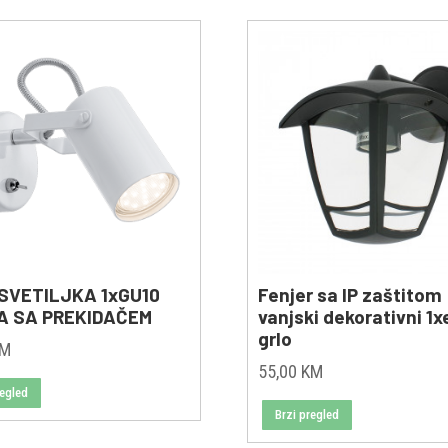
SVETILJKA 1xGU10
Fenjer sa IP zaštitom
A SA PREKIDAČEM
vanjski dekorativni 1
grlo
KM
55,00
KM
regled
Brzi pregled