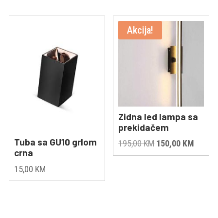
Akcija!
Zidna led lampa sa
prekidačem
Tuba sa GU10 grlom
Original
Curren
195,00
KM
150,00
KM
crna
price
price
was:
is:
15,00
KM
195,00 KM.
150,00