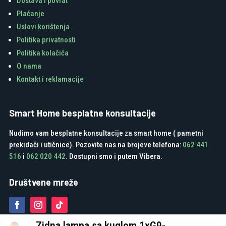
Dostava i povrat
Plaćanje
Uslovi korištenja
Politika privatnosti
Politika kolačića
O nama
Kontakt i reklamacije
Smart Home besplatne konsultacije
Nudimo vam besplatne konsultacije za smart home ( pametni
prekidači i utičnice). Pozovite nas na brojeve telefona:
062 441
516
i
062 020 442
. Dostupni smo i putem Vibera.
Društvene mreže
Zidna lampa sa kuglom 1xG9-