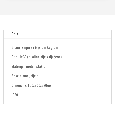
1xG9-
zlatna
količina
Opis
Zidna lampa sa bijelom kuglom
Grlo: 1xG9 (sijalica nije uključena)
Materijal: metal, staklo
Boja: zlatna, bijela
Dimenzije: 150x200x320mm
IP20