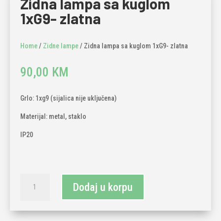
Zidna lampa sa kuglom
1xG9- zlatna
Home
/
Zidne lampe
/ Zidna lampa sa kuglom 1xG9- zlatna
90,00
KM
Grlo: 1xg9 (sijalica nije uključena)
Materijal: metal, staklo
IP20
Zidna
Dodaj u korpu
lampa
sa
kuglom