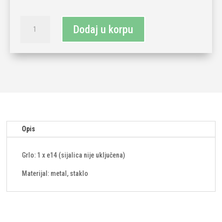
Zidna
Dodaj u korpu
lampa
siva
količina
Opis
Grlo: 1 x e14 (sijalica nije uključena)
Materijal: metal, staklo