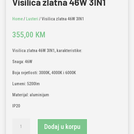
Visilica zlatna 46W 3IN1
Home
/
Lusteri
/ Visilica zlatna 46W 3IN1
355,00
KM
Visilica zlatna 46W 3IN1, karakteristike:
Snaga: 46W
Boja svjetlosti: 3000K, 4000K i 6000K
Lumeni: 5200lm
Materijal: aluminijum
IP20
Visilica
Dodaj u korpu
zlatna