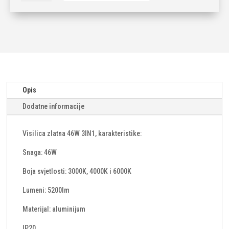
46W
3IN1
količina
Opis
Dodatne informacije
Visilica zlatna 46W 3IN1, karakteristike:
Snaga: 46W
Boja svjetlosti: 3000K, 4000K i 6000K
Lumeni: 5200lm
Materijal: aluminijum
IP20