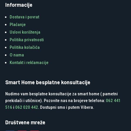
Informacije
Dostava i povrat
Plaćanje
Uslovi korištenja
Politika privatnosti
Politika kolačića
O nama
Kontakt i reklamacije
Smart Home besplatne konsultacije
Nudimo vam besplatne konsultacije za smart home ( pametni
prekidači i utičnice). Pozovite nas na brojeve telefona:
062 441
516
i
062 020 442
. Dostupni smo i putem Vibera.
Društvene mreže