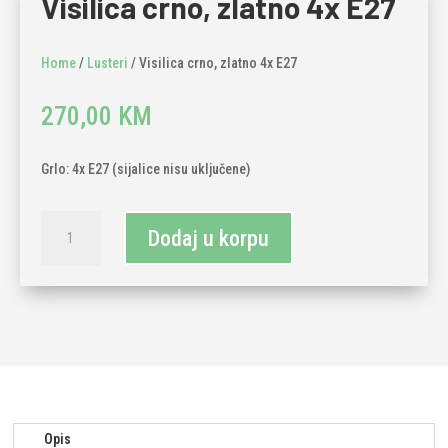
Visilica crno, zlatno 4x E27
Home
/
Lusteri
/ Visilica crno, zlatno 4x E27
270,00
KM
Grlo: 4x E27 (sijalice nisu uključene)
Visilica
Dodaj u korpu
crno,
zlatno
4x
E27
količina
Opis