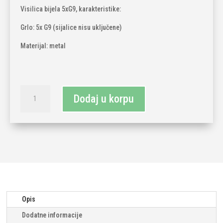
Visilica bijela 5xG9, karakteristike:
Grlo: 5x G9 (sijalice nisu uključene)
Materijal: metal
Visilica
Dodaj u korpu
bijela
5xG9
količina
Opis
Dodatne informacije