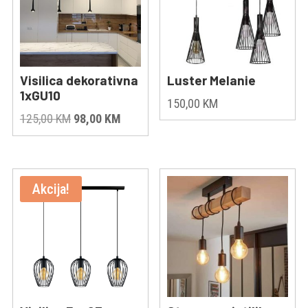
Visilica dekorativna
Luster Melanie
1xGU10
150,00
KM
Original
Current
125,00
KM
98,00
KM
price
price
was:
is:
125,00 KM.
98,00 KM.
Akcija!