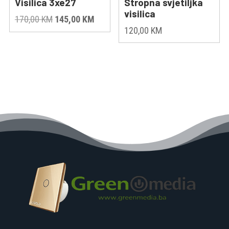
Visilica 3xe27
Stropna svjetiljka
visilica
Original
Current
170,00
KM
145,00
KM
120,00
KM
price
price
was:
is:
170,00 KM.
145,00 KM.