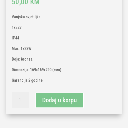
50,00
KM
Vanjska svjetiljka
1xE27
IP44
Max. 1x23W
Boja: bronza
Dimenzija: 169x169x290 (mm)
Garancija 2 godine
Vanjska
Dodaj u korpu
svjetiljka
1xE27
količina