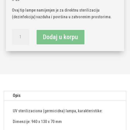
Ovaj tip lampe namijenjen je za direktnu sterilizaciju
(dezinfekciju) vazduha i površina u zatvorenim prostorima.
UV
Dodaj u korpu
sterilizaciona
(germicidna)
lampa
količina
Opis
UV sterilizaciona (germicidna) lampa, karakteristike:
Dimenzije: 940 x 130 x 70 mm