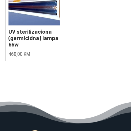
UV sterilizaciona
(germicidna) lampa
55w
460,00
KM