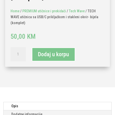
Home
/
PREMIUM utičnice i prekidači
/
Tech Wave
/ TECH
WAVE utičnica sa USB/C priključkom i stakleni okvir- bijela
(komplet)
50,00
KM
TECH
Dodaj u korpu
WAVE
utičnica
sa
USB/C
priključkom
i
stakleni
okvir-
bijela
Opis
(komplet)
Dodatne informacije
količina