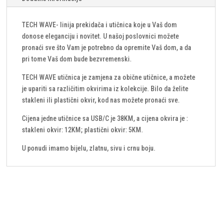
TECH WAVE- linija prekidača i utičnica koje u Vaš dom
donose eleganciju i novitet. U našoj poslovnici možete
pronaći sve što Vam je potrebno da opremite Vaš dom, a da
pri tome Vaš dom bude bezvremenski.
TECH WAVE utičnica je zamjena za obične utičnice, a možete
je upariti sa različitim okvirima iz kolekcije. Bilo da želite
stakleni ili plastični okvir, kod nas možete pronaći sve.
Cijena jedne utičnice sa USB/C je 38KM, a cijena okvira je :
stakleni okvir: 12KM; plastični okvir: 5KM.
U ponudi imamo bijelu, zlatnu, sivu i crnu boju.