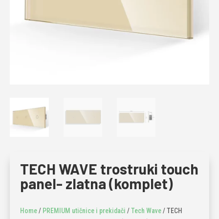
TECH WAVE trostruki touch
panel- zlatna (komplet)
Home
/
PREMIUM utičnice i prekidači
/
Tech Wave
/ TECH