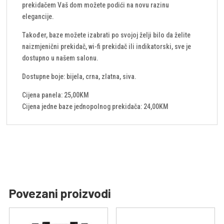
prekidačem Vaš dom možete podići na novu razinu
elegancije.
Također, baze možete izabrati po svojoj želji bilo da želite
naizmjenični prekidač, wi-fi prekidač ili indikatorski, sve je
dostupno u našem salonu.
Dostupne boje: bijela, crna, zlatna, siva.
Cijena panela: 25,00KM
Cijena jedne baze jednopolnog prekidača: 24,00KM
Povezani proizvodi