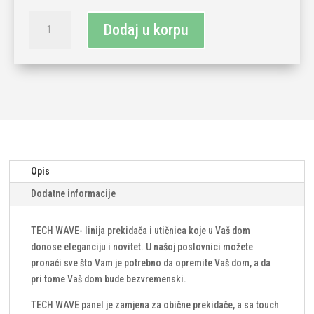
TECH
Dodaj u korpu
WAVE
trostruki
touch
panel-
zlatna
(komplet)
količina
Opis
Dodatne informacije
TECH WAVE- linija prekidača i utičnica koje u Vaš dom
donose eleganciju i novitet. U našoj poslovnici možete
pronaći sve što Vam je potrebno da opremite Vaš dom, a da
pri tome Vaš dom bude bezvremenski.
TECH WAVE panel je zamjena za obične prekidače, a sa touch