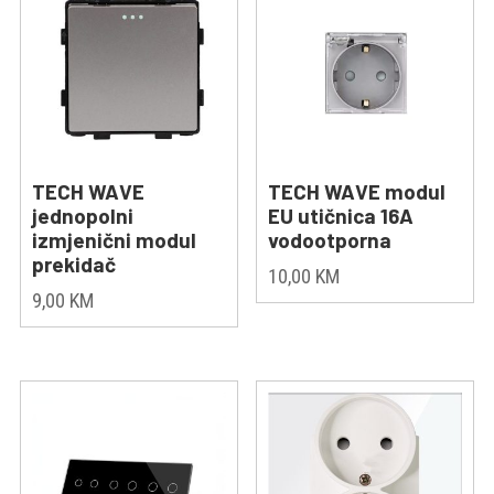
TECH WAVE
TECH WAVE modul
jednopolni
EU utičnica 16A
izmjenični modul
vodootporna
prekidač
10,00
KM
9,00
KM