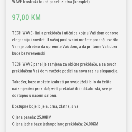
WAVE trostruki touch panel- zlatna (komplet)
97,00
KM
TECH WAVE- linija prekidača i utičnica koje u Vaš dom donose
eleganciju i novitet. U našoj poslovnici možete pronaći sve što
Vam je potrebno da opremite Vaš dom, a da pri tome Vaš dom
bude bezvremenski.
TECH WAVE panel je zamjena za obične prekidače, a sa touch
prekidačem Vaš dom možete podići na novu razinu elegancije.
Također, baze možete izabrati po svojoj želji bilo da želite
naizmjenični prekidač, wi-fi prekidač ili indikatorski, sve je
dostupno u našem salonu.
Dostupne boje: bijela, crna, zlatna, siva.
Cijena panela: 25,00KM
Cijena jedne baze jednopolnog prekidača: 24,00KM