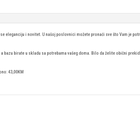
se eleganciju i novitet. U našoj poslovnici možete pronaći sve što Vam je p
bazu birate u skladu sa potrebama vašeg doma. Bilo da želite obični prekidač 
vono: 43,00KM