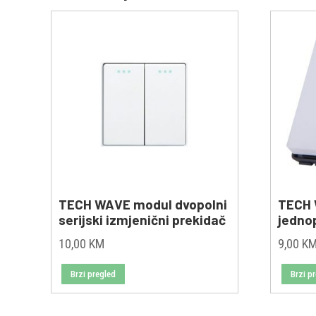
TECH WAVE modul dvopolni
TECH
serijski izmjenični prekidač
jednop
10,00
KM
9,00
K
Brzi pregled
Brzi p