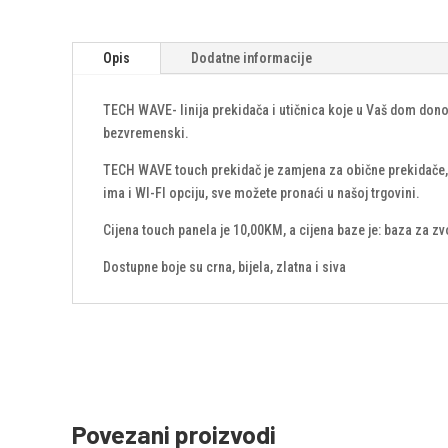
Opis
Dodatne informacije
TECH WAVE- linija prekidača i utičnica koje u Vaš dom dono
bezvremenski.
TECH WAVE touch prekidač je zamjena za obične prekidače, a 
ima i WI-FI opciju, sve možete pronaći u našoj trgovini.
Cijena touch panela je 10,00KM, a cijena baze je: baza za z
Dostupne boje su crna, bijela, zlatna i siva
Povezani proizvodi