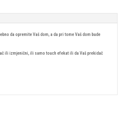
otrebno da opremite Vaš dom, a da pri tome Vaš dom bude
ili izmjenični, ili samo touch efekat ili da Vaš prekidač