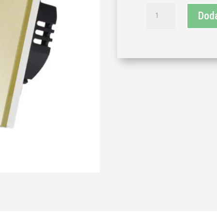
TECH
Doda
WAVE
touch
taster
za
zvono-
zlatna
(komplet)
količina