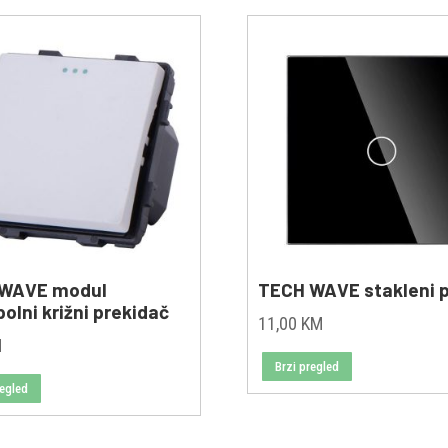
 WAVE modul
TECH WAVE stakleni 
olni križni prekidač
11,00
KM
M
Brzi pregled
regled