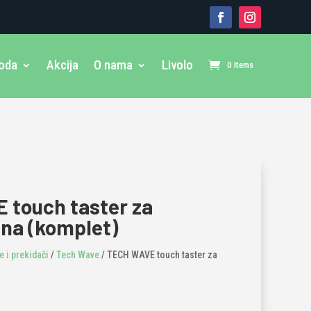
voda
Akcija
O nama
Livolo
0 Items
 touch taster za
tna (komplet)
 i prekidači
/
Tech Wave
/ TECH WAVE touch taster za