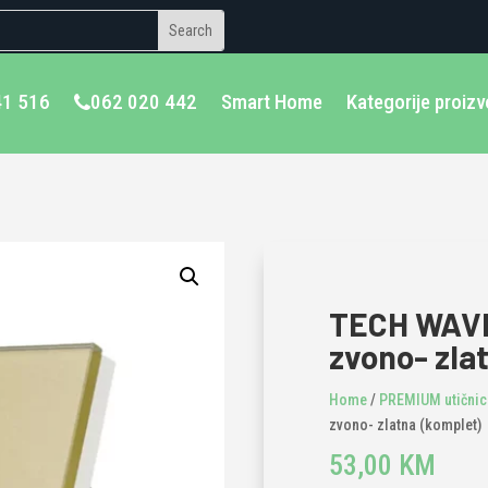
41 516
062 020 442
Smart Home
Kategorije proiz
TECH WAVE
zvono- zla
Home
/
PREMIUM utičnice
zvono- zlatna (komplet)
53,00
KM