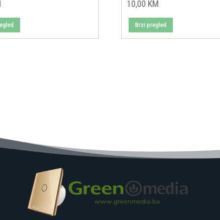
M
10,00
KM
regled
Brzi pregled