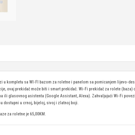
zi u kompletu sa WI-FI bazom za roletne i panelom sa pomicanjem lijevo-desn
, ovaj prekidač može biti i smart prekidač. Wi-Fi prekidač za rolete (baza)
ili glasovnog asistenta (Google Assistant, Alexa). Zahvaljujući Wi-Fi povezi
ostupni u crnoj, bijeloj, sivoj i zlatnoj boji.
baze za roletne je 65,00KM.