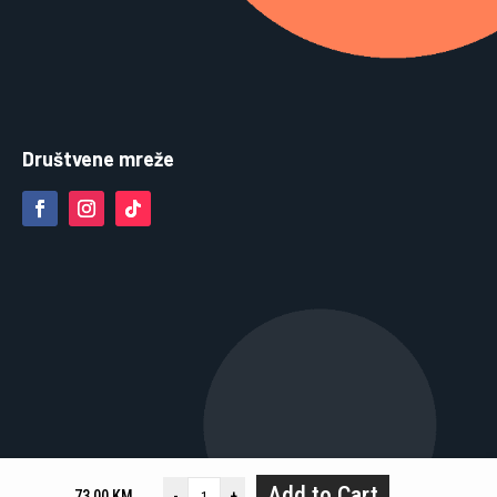
Društvene mreže
Add to Cart
73,00
KM
-
+