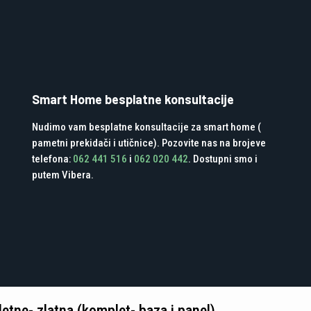
Smart Home besplatne konsultacije
Nudimo vam besplatne konsultacije za smart home (
pametni prekidači i utičnice). Pozovite nas na brojeve
telefona:
062 441 516
i
062 020 442
. Dostupni smo i
putem Vibera.
tne- zlatna (komplet- baza i panel)