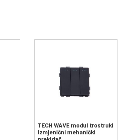
TECH WAVE modul trostruki
izmjenični mehanički
prekidač