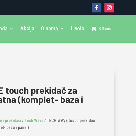
voda
Akcija
O nama
Livolo
0 Items
 touch prekidač za
atna (komplet- baza i
 i prekidači
/
Tech Wave
/ TECH WAVE touch prekidač
et- baza i panel)