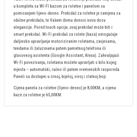
u kompletu sa WI-FI bazom za roletne i panelom sa
pomicanjem lijevo-desno. Prekidač za roletne je zamjena za
obične prekidače, te Vašem domu donosi novu dozu
elegancije. Pored touch opcije, ovaj prekidač može biti i
smart prekidač. Wi-Fi prekidač za rolete (baza) omogućuje
daljinsko upravljanje motoriziranim roletama, zavjesama,
tendama ili žaluzinama putem pametnog telefona ili
glasovnog asistenta (Google Assistant, Alexa). Zahvaljujući
Wi-Fi povezivanju, roletama možete upravljati s bilo kojeg
mjesta – automatski, ručno ili putem vremenskih rasporeda.
Paneli su dostupni u crnoj, bijeloj, sivoj i zlatnoj boji.
Cijena panela za roletne (lijevo-desno) je 8,00KM, a cijena
baze za roletne je 65,00KM.