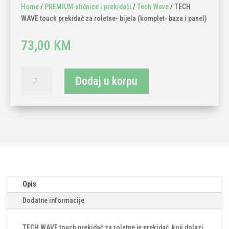
Home
/
PREMIUM utičnice i prekidači
/
Tech Wave
/ TECH
WAVE touch prekidač za roletne- bijela (komplet- baza i panel)
73,00
KM
TECH
Dodaj u korpu
WAVE
touch
prekidač
za
roletne-
bijela
(komplet-
baza
i
Opis
panel)
Dodatne informacije
količina
TECH WAVE touch prekidač za roletne je prekidač koji dolazi