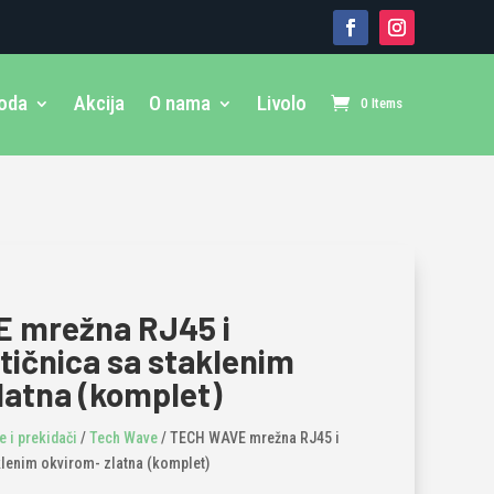
voda
Akcija
O nama
Livolo
0 Items
 mrežna RJ45 i
tičnica sa staklenim
latna (komplet)
 i prekidači
/
Tech Wave
/ TECH WAVE mrežna RJ45 i
klenim okvirom- zlatna (komplet)