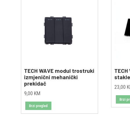
TECH WAVE modul trostruki
TECH 
izmjenični mehanički
stakle
prekidač
23,00
9,00
KM
Brzi p
Brzi pregled