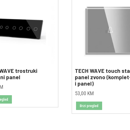
WAVE trostruki
TECH WAVE touch sta
ni panel
panel zvono (komplet
i panel)
KM
53,00
KM
regled
Brzi pregled