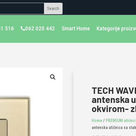
41 516
062 020 442
Smart Home
Kategorije proiz
TECH WAVE
antenska u
okvirom- z
Home
/
PREMIUM utičnice
antenska utičnica sa sta