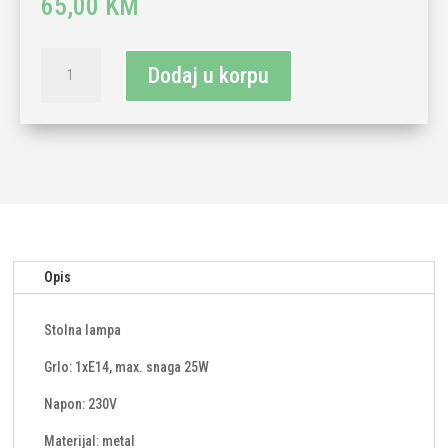
65,00
KM
Stolna
Dodaj u korpu
lampa
1xE14-
bijela
količina
Opis
Stolna lampa
Grlo: 1xE14, max. snaga 25W
Napon: 230V
Materijal: metal