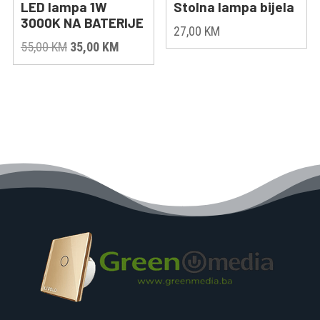
LED lampa 1W
Stolna lampa bijela
3000K NA BATERIJE
27,00
KM
Original
Current
55,00
KM
35,00
KM
price
price
was:
is:
55,00 KM.
35,00 KM.