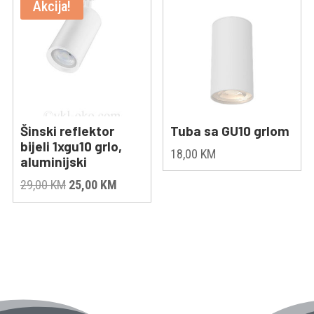
Akcija!
Šinski reflektor
Tuba sa GU10 grlom
bijeli 1xgu10 grlo,
18,00
KM
aluminijski
Original
Current
29,00
KM
25,00
KM
price
price
was:
is:
29,00 KM.
25,00 KM.