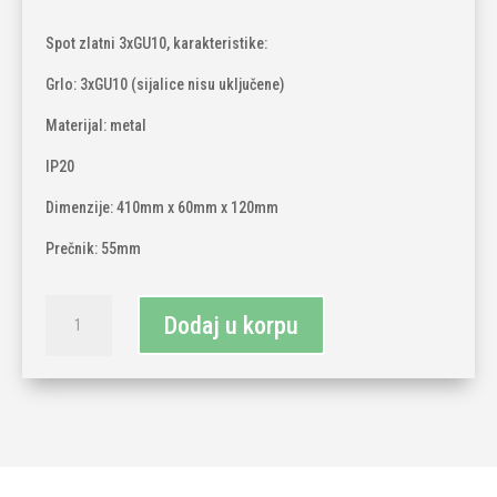
Spot zlatni 3xGU10, karakteristike:
Grlo: 3xGU10 (sijalice nisu uključene)
Materijal: metal
IP20
Dimenzije: 410mm x 60mm x 120mm
Prečnik: 55mm
Spot
Dodaj u korpu
zlatni
3xGU10
količina