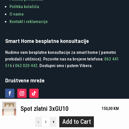
Politika kolačića
O nama
Kontakt i reklamacije
Smart Home besplatne konsultacije
Nudimo vam besplatne konsultacije za smart home ( pametni
prekidači i utičnice). Pozovite nas na brojeve telefona:
062 441
516
i
062 020 442
. Dostupni smo i putem Vibera.
Društvene mreže
Spot zlatni 3xGU10
150,00
KM
Add to Cart
-
+
Green Media Tuzla d.o.o. - Developed by Digitalk Marketing Agencija