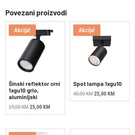
Povezani proizvodi
Akcija!
Akcija!
Šinski reflektor crni
Spot lampa 1xgu10
1xgu10 grlo,
Original
Current
40,00
KM
25,00
KM
aluminijski
price
price
Original
Current
29,00
KM
25,00
KM
was:
is:
price
price
40,00 KM.
25,00 KM
was:
is:
29,00 KM.
25,00 KM.