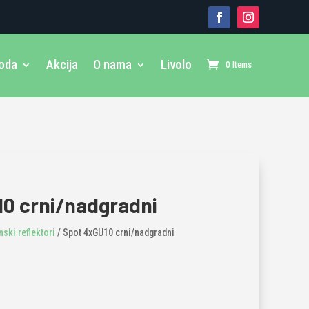
voda
Akcija
O nama
Livolo
0 Items
0 crni/nadgradni
nski reflektori
/ Spot 4xGU10 crni/nadgradni