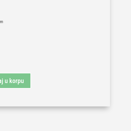
mm
j u korpu