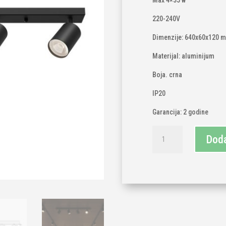
Max 4×35 w
220-240V
Dimenzije: 640x60x120 
Materijal: aluminijum
Boja. crna
IP20
Garancija: 2 godine
Spot
Doda
4xGU10
crni/nadgradni
količina