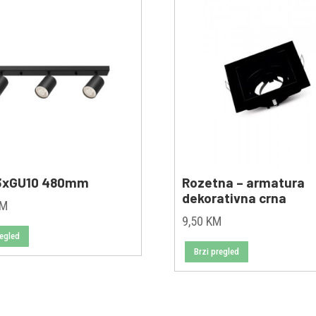
3xGU10 480mm
Rozetna – armatura
dekorativna crna
KM
9,50
KM
regled
Brzi pregled