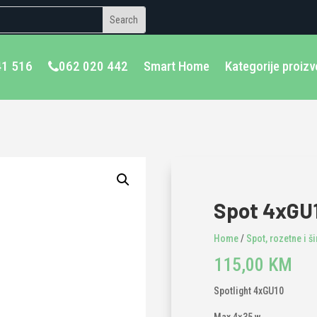
41 516
062 020 442
Smart Home
Kategorije proiz
Spot 4xGU1
Home
/
Spot, rozetne i ši
115,00
KM
Spotlight 4xGU10