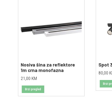
Nosiva šina za reflektore
Spot 
1m crna monofazna
80,00
21,00
KM
Brzi p
Brzi pregled