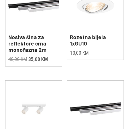
Nosiva šina za
Rozetna bijela
reflektore crna
1xGU10
monofazna 2m
10,00
KM
Original
Current
40,00
KM
35,00
KM
price
price
was:
is:
40,00 KM.
35,00 KM.