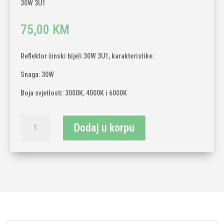
30W 3U1
75,00
KM
Reflektor šinski bijeli 30W 3U1, karakteristike:
Snaga: 30W
Boja svjetlosti: 3000K, 4000K i 6000K
Reflektor
Dodaj u korpu
šinski
bijeli
30W
3U1
količina