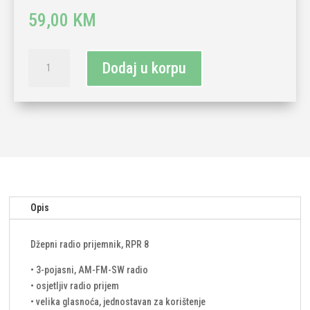
59,00
KM
Radio
Dodaj u korpu
prijemnik
FM/AM
količina
Opis
Džepni radio prijemnik, RPR 8
• 3-pojasni, AM-FM-SW radio
• osjetljiv radio prijem
• velika glasnoća, jednostavan za korištenje