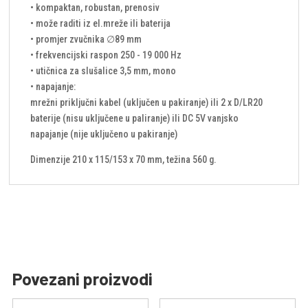
• kompaktan, robustan, prenosiv
• može raditi iz el.mreže ili baterija
• promjer zvučnika ∅89 mm
• frekvencijski raspon 250 - 19 000 Hz
• utičnica za slušalice 3,5 mm, mono
• napajanje:
mrežni priključni kabel (uključen u pakiranje) ili 2 x D/LR20
baterije (nisu uključene u paliranje) ili DC 5V vanjsko
napajanje (nije uključeno u pakiranje)
Dimenzije 210 x 115/153 x 70 mm, težina 560 g.
Povezani proizvodi