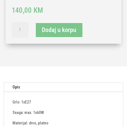
140,00
KM
Podna
Dodaj u korpu
lampa
MG
1xE27-
bijela
količina
Opis
Grlo: 1xE27
Snaga: max. 1x60W
Materijal: drvo, platno