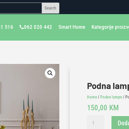
41 516
062 020 442
Smart Home
Kategorije proiz
Podna lamp
Home
/
Podne lampe
/ P
150,00
KM
Podna
Doda
lampa