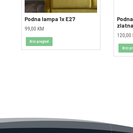
Podna lampa 1x E27
Podna
zlatn
99,00
KM
120,00
Brzi pregled
Brzi p