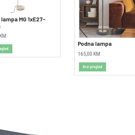
 lampa MG 1xE27-
a
KM
Podna lampa
regled
165,00
KM
Brzi pregled