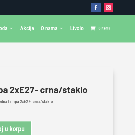
voda
Akcija
O nama
Livolo
0 Items
a 2xE27- crna/staklo
odna lampa 2xE27- crna/staklo
j u korpu