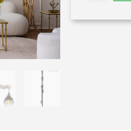
2xE27-
crna/staklo
količina