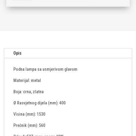
1xE27-
crna/zlatna
količina
Opis
Podna lampa sa usmjerivom glavom
Materijal: metal
Boja: crna, zlatna
Ø Rasvjetnog dijela (mm): 400
Visina (mm): 1530
Prečnik (mm): 560