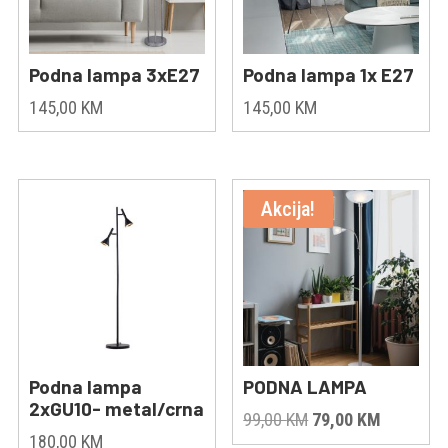
Podna lampa 3xE27
Podna lampa 1x E27
145,00
KM
145,00
KM
Akcija!
Podna lampa
PODNA LAMPA
2xGU10- metal/crna
Original
Current
99,00
KM
79,00
KM
180,00
KM
price
price