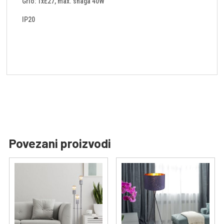
Grlo: 1xE27, max. snaga 40W
IP20
Povezani proizvodi