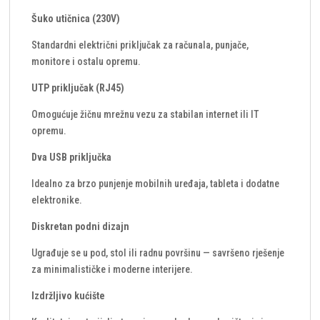
Šuko utičnica (230V)
Standardni električ­ni priključak za računala, punjače,
monitore i ostalu opremu.
UTP priključak (RJ45)
Omogućuje žičnu mrežnu vezu za stabilan internet ili IT
opremu.
Dva USB priključka
Idealno za brzo punjenje mobilnih uređaja, tableta i dodatne
elektronike.
Diskretan podni dizajn
Ugrađuje se u pod, stol ili radnu površinu — savršeno rješenje
za minimalističke i moderne interijere.
Izdržljivo kućište