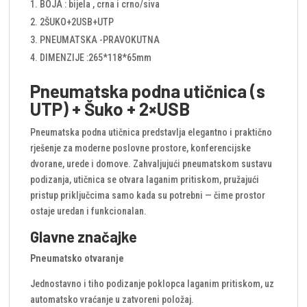
BOJA : bijela , crna i crno/siva
2ŠUKO+2USB+UTP
PNEUMATSKA -PRAVOKUTNA
DIMENZIJE :265*118*65mm
Pneumatska podna utičnica (s
UTP) + Šuko + 2×USB
Pneumatska podna utičnica predstavlja elegantno i praktično
rješenje za moderne poslovne prostore, konferencijske
dvorane, urede i domove. Zahvaljujući pneumatskom sustavu
podizanja, utičnica se otvara laganim pritiskom, pružajući
pristup priključcima samo kada su potrebni — čime prostor
ostaje uredan i funkcionalan.
Glavne značajke
Pneumatsko otvaranje
Jednostavno i tiho podizanje poklopca laganim pritiskom, uz
automatsko vraćanje u zatvoreni položaj.