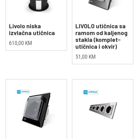
Livolo niska
LIVOLO utičnica sa
izvlačna utičnica
ramom od kaljenog
stakla (komplet-
610,00
KM
utičnica i okvir)
51,00
KM