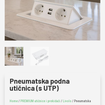
Pneumatska podna
utičnica (s UTP)
Home
/
PREMIUM utičnice i prekidači
/
Livolo
/ Pneumatska