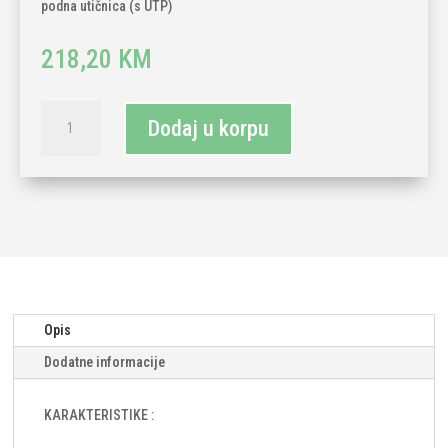
podna utičnica (s UTP)
218,20
KM
Pneumatska
Dodaj u korpu
podna
utičnica
(s
UTP)
količina
Opis
Dodatne informacije
KARAKTERISTIKE :