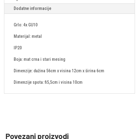
Dodatne informacije
Grlo: 4x GU10
Materijal: metal
IP20
Boja: mat crna i stari mesing
Dimenzije: dužina 56cm x visina 12cm x širina 6cm
Dimenzije spota: fi5,5cm i visina 10cm
Povezani proizvodi