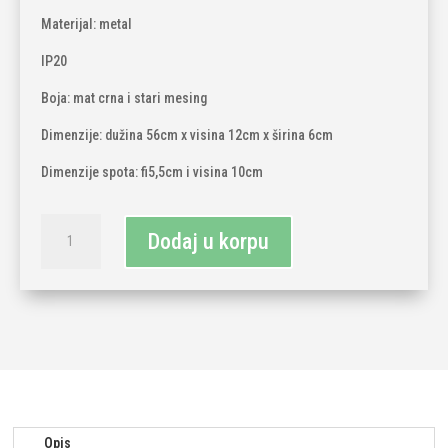
Materijal: metal
IP20
Boja: mat crna i stari mesing
Dimenzije: dužina 56cm x visina 12cm x širina 6cm
Dimenzije spota: fi5,5cm i visina 10cm
Plafonska
Dodaj u korpu
svjetiljka
4xGU10
količina
Opis