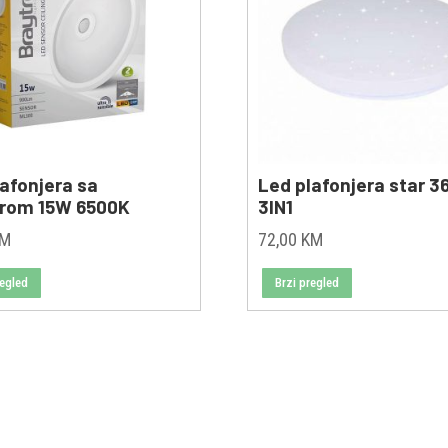
lafonjera sa
Led plafonjera star 
rom 15W 6500K
3IN1
KM
72,00
KM
regled
Brzi pregled