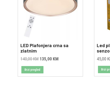
LED Plafonjera crna sa
Led p
zlatnim
senzo
Original
Current
140,00
KM
135,00
KM
45,00
price
price
Brzi p
Brzi pregled
was:
is:
140,00 KM.
135,00 KM.