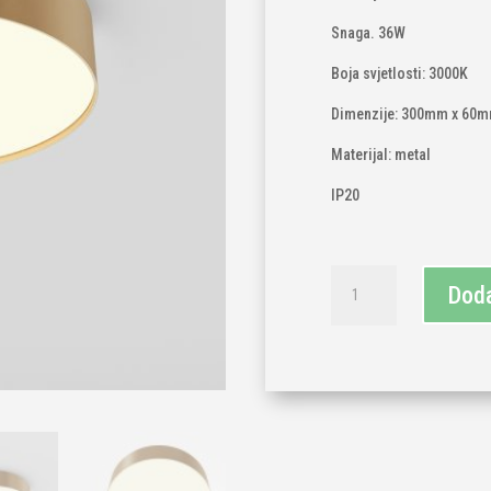
Snaga. 36W
Boja svjetlosti: 3000K
Dimenzije: 300mm x 60
Materijal: metal
IP20
Plafonjera
Doda
zlatna
maytoni
36W
3000K
količina