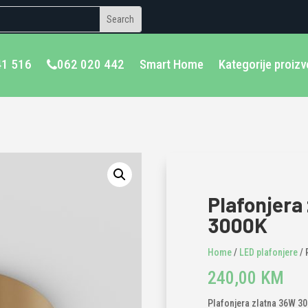
41 516
062 020 442
Smart Home
Kategorije proiz
Plafonjera
3000K
Home
/
LED plafonjere
/ 
240,00
KM
Plafonjera zlatna 36W 30