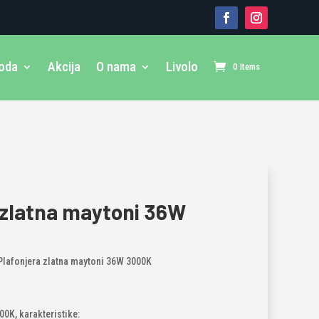
voda
Akcija
O nama
Livolo
0 Items
 zlatna maytoni 36W
Plafonjera zlatna maytoni 36W 3000K
00K, karakteristike: