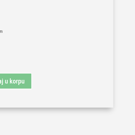
mm
j u korpu