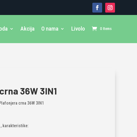
voda
Akcija
O nama
Livolo
0 Items
 crna 36W 3IN1
Plafonjera crna 36W 3IN1
 karakteristike: