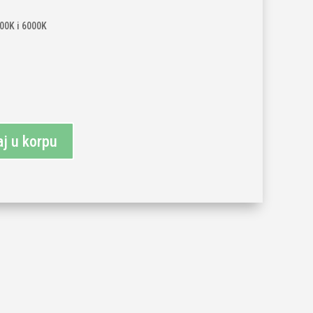
000K i 6000K
j u korpu