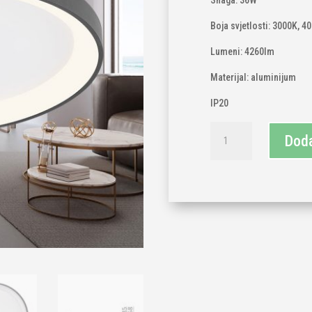
Snaga: 36W
Boja svjetlosti: 3000K, 4
Lumeni: 4260lm
Materijal: aluminijum
IP20
Plafonjera
Doda
crna
36W
3IN1
količina