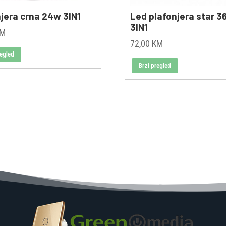
jera crna 24w 3IN1
Led plafonjera star 
3IN1
KM
72,00
KM
regled
Brzi pregled