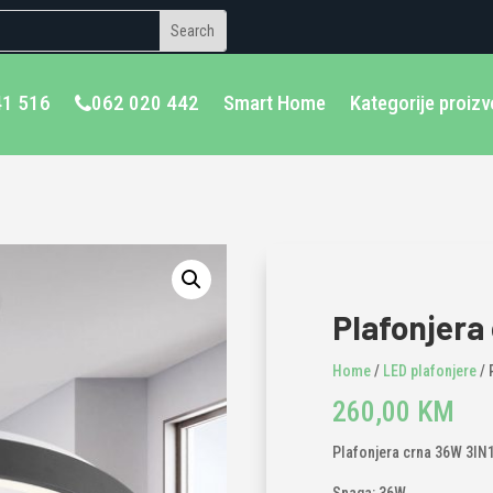
41 516
062 020 442
Smart Home
Kategorije proiz
Plafonjera
Home
/
LED plafonjere
/ 
260,00
KM
Plafonjera crna 36W 3IN1,