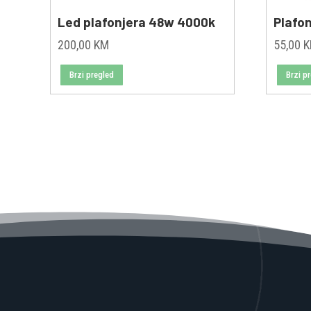
Led plafonjera 48w 4000k
Plafon
200,00
KM
55,00
Brzi pregled
Brzi p