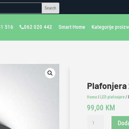
41 516
062 020 442
Smart Home
Kategorije proiz
Plafonjera
Home
/
LED plafonjere
/ 
99,00
KM
Plafonjera
Doda
2xE27