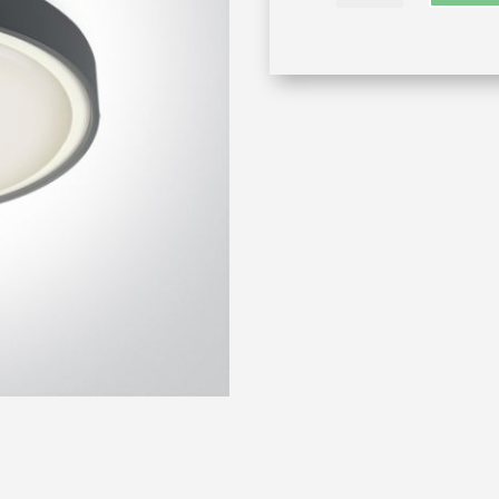
dekorativna
količina