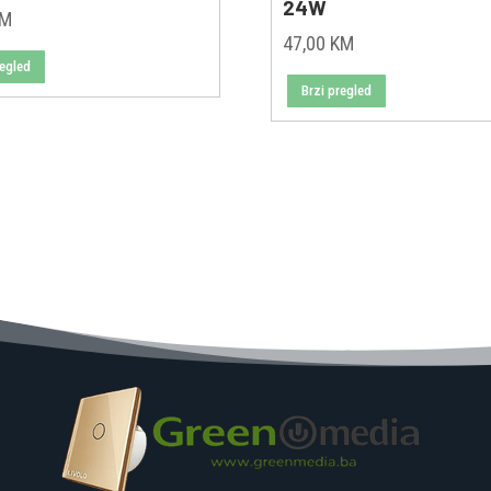
24W
KM
47,00
KM
regled
Brzi pregled