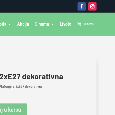
voda
Akcija
O nama
Livolo
0 Items
 2xE27 dekorativna
Plafonjera 2xE27 dekorativna
j u korpu