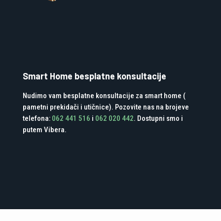
Smart Home besplatne konsultacije
Nudimo vam besplatne konsultacije za smart home (
pametni prekidači i utičnice). Pozovite nas na brojeve
telefona:
062 441 516
i
062 020 442
. Dostupni smo i
putem Vibera.