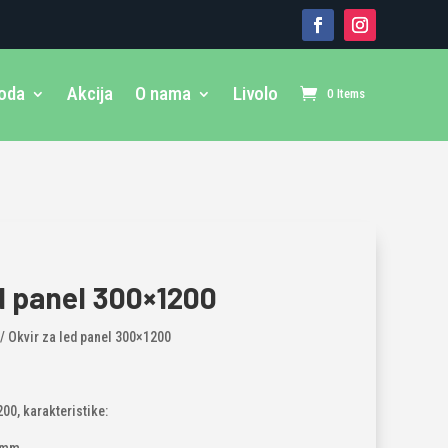
voda
Akcija
O nama
Livolo
0 Items
ed panel 300×1200
/ Okvir za led panel 300×1200
00, karakteristike: