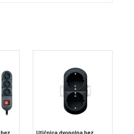
 bez
Utičnica dvopolna bez