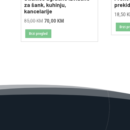
za šank, kuhinju,
preki
kancelarije
18,50
Original
Current
85,00
KM
70,00
KM
Brzi p
price
price
Brzi pregled
was:
is:
85,00 KM.
70,00 KM.