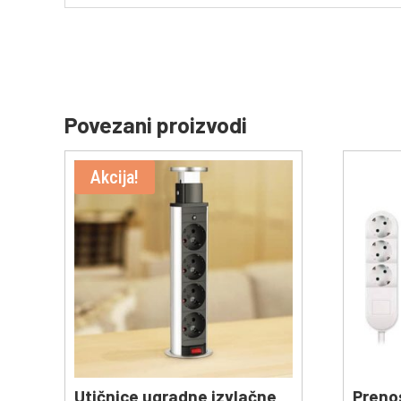
Povezani proizvodi
Akcija!
Utičnice ugradne izvlačne
Preno