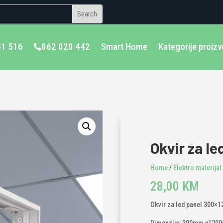
41 516
062 020 442
Smart Home
Kategorije proiz
Okvir za l
Home
/
Elektro materijal
28,00
KM
Okvir za led panel 300×12