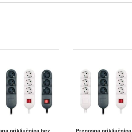
sna priključnica bez
Prenosna priključnica