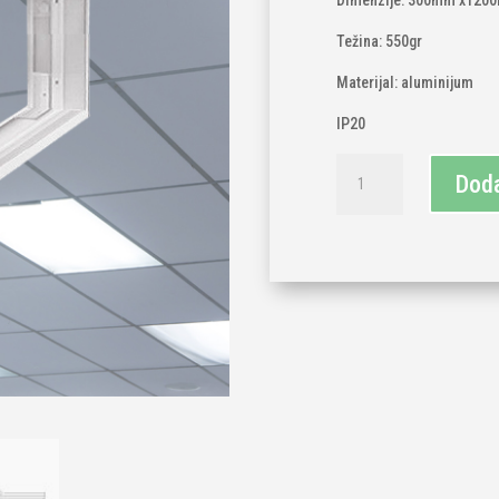
Dimenzije: 300mm x120
Težina: 550gr
Materijal: aluminijum
IP20
Okvir
Doda
za
led
panel
300x1200
količina