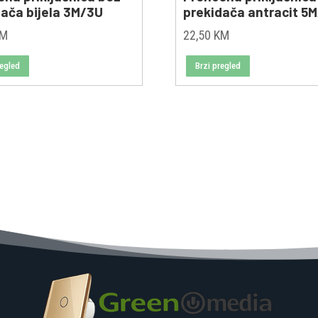
dača bijela 3M/3U
prekidača antracit 5
KM
22,50
KM
regled
Brzi pregled