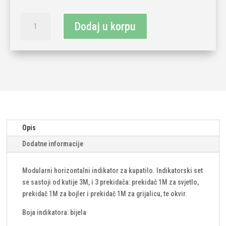
Modularni
Dodaj u korpu
horizontalni
indikator
sa
kutijom
3M-
bijela
količina
Opis
Dodatne informacije
Modularni horizontalni indikator za kupatilo. Indikatorski set
se sastoji od kutije 3M, i 3 prekidača: prekidač 1M za svjetlo,
prekidač 1M za bojler i prekidač 1M za grijalicu, te okvir.
Boja indikatora: bijela