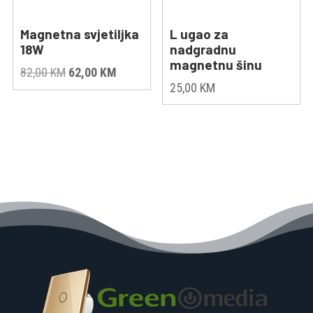
Magnetna svjetiljka
L ugao za
18W
nadgradnu
magnetnu šinu
Original
Current
82,00
KM
62,00
KM
25,00
KM
price
price
was:
is:
82,00 KM.
62,00 KM.