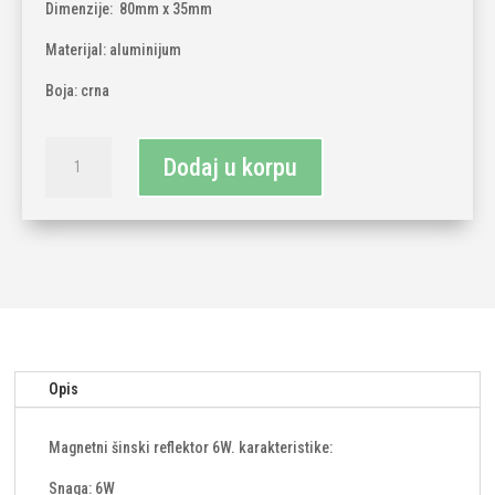
Dimenzije: 80mm x 35mm
Materijal: aluminijum
Boja: crna
Magnetni
Dodaj u korpu
šinski
reflektor
6W
količina
Opis
Magnetni šinski reflektor 6W. karakteristike:
Snaga: 6W