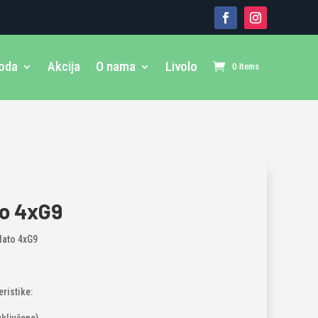
voda
Akcija
O nama
Livolo
0 Items
to 4xG9
lato 4xG9
eristike: