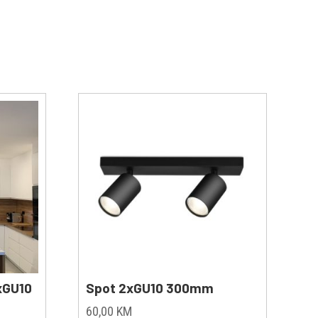
1xGU10
Spot 2xGU10 300mm
nt
60,00
KM