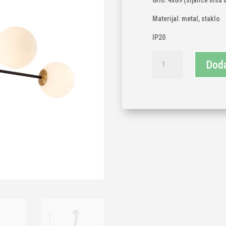
Grlo: 4xG9 (sijalice nisu 
Materijal: metal, staklo
IP20
Luster
Doda
zlato
4xG9
količina