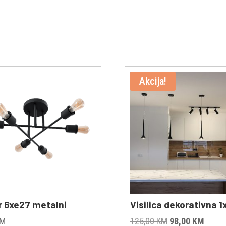
Akcija!
r 6xe27 metalni
Visilica dekorativna 
Original
Curre
KM
125,00
KM
98,00
KM