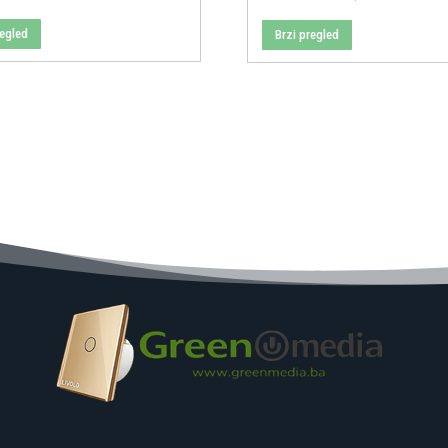
price
price
regled
Brzi pregled
was:
is:
125,00 KM.
98,00