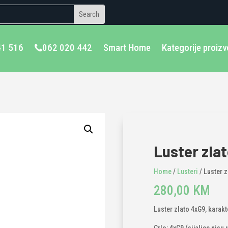
41 516
062 020 442
Smart Home
Kategorije proiz
Luster zla
Home
/
Lusteri
/ Luster z
280,00
KM
Luster zlato 4xG9, karakt