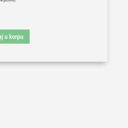
uključene)
j u korpu