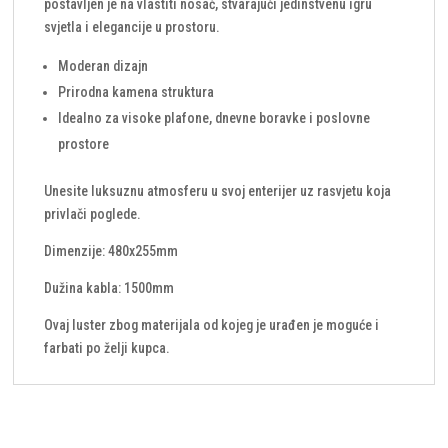
postavljen je na vlastiti nosač, stvarajući jedinstvenu igru
svjetla i elegancije u prostoru.
Moderan dizajn
Prirodna kamena struktura
Idealno za visoke plafone, dnevne boravke i poslovne
prostore
Unesite luksuznu atmosferu u svoj enterijer uz rasvjetu koja
privlači poglede.
Dimenzije: 480x255mm
Dužina kabla: 1500mm
Ovaj luster zbog materijala od kojeg je urađen je moguće i
farbati po želji kupca.