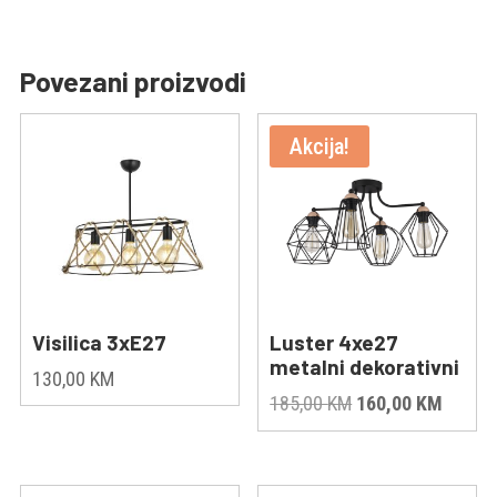
Povezani proizvodi
Akcija!
Visilica 3xE27
Luster 4xe27
metalni dekorativni
130,00
KM
Original
Curren
185,00
KM
160,00
KM
price
price
was:
is:
185,00 KM.
160,00