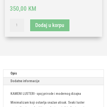
350,00
KM
Luster
Dodaj u korpu
kamen
fi480mm/1xE27
količina
Opis
Dodatne informacije
KAMENI LUSTERI- spoj prirode i modernog dizajna
Minimalizam koji ostavlja snažan utisak. Svaki luster