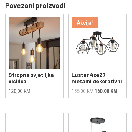
Povezani proizvodi
Akcija!
Stropna svjetiljka
Luster 4xe27
visilica
metalni dekorativni
Original
Curren
120,00
KM
185,00
KM
160,00
KM
price
price
was:
is:
185,00 KM.
160,00