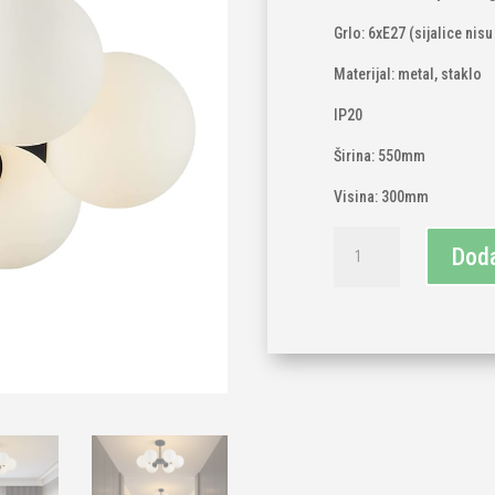
Grlo: 6xE27 (sijalice nisu
Materijal: metal, staklo
IP20
Širina: 550mm
Visina: 300mm
Luster
Doda
crni
sa
bijelim
kuglama
6xE27
količina