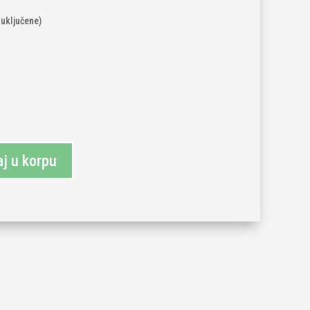
 uključene)
j u korpu