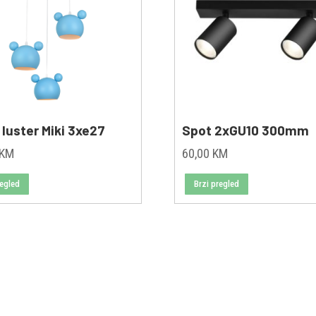
i luster Miki 3xe27
Spot 2xGU10 300mm
KM
60,00
KM
regled
Brzi pregled