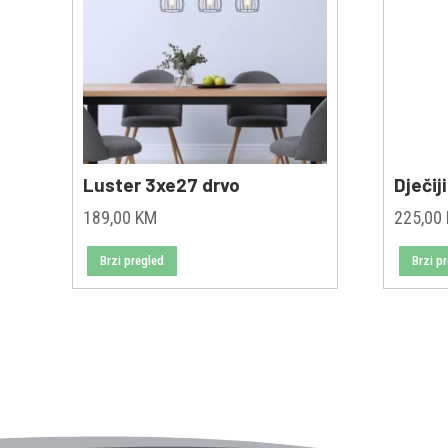
Luster 3xe27 drvo
Dječij
189,00
KM
225,00
Brzi pregled
Brzi p