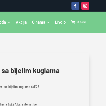
voda
Akcija
O nama
Livolo
0 Items
 sa bijelim kuglama
rni sa bijelim kuglama 6xE27
glama 6xE27, karakteristike: