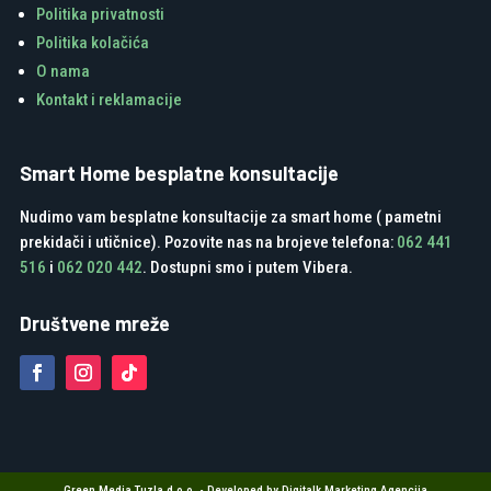
Politika privatnosti
Politika kolačića
O nama
Kontakt i reklamacije
Smart Home besplatne konsultacije
Nudimo vam besplatne konsultacije za smart home ( pametni
prekidači i utičnice). Pozovite nas na brojeve telefona:
062 441
516
i
062 020 442
. Dostupni smo i putem Vibera.
Društvene mreže
Green Media Tuzla d.o.o. - Developed by Digitalk Marketing Agencija