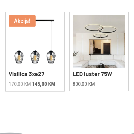
was:
is:
680,00 KM.
605,00
Akcija!
Visilica 3xe27
LED luster 75W
Original
Current
170,00
KM
145,00
KM
800,00
KM
price
price
was:
is:
170,00 KM.
145,00 KM.