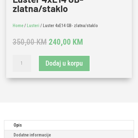
zlatna/staklo
Home
/
Lusteri
/ Luster 4xE14 GB- zlatna/staklo
Original
Current
350,00
KM
240,00
KM
price
price
was:
is:
Luster
350,00 KM.
240,00 KM.
Dodaj u korpu
4xE14
GB-
zlatna/staklo
količina
Opis
Dodatne informacije