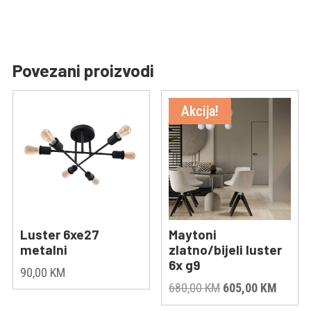
Povezani proizvodi
Akcija!
Luster 6xe27
Maytoni
metalni
zlatno/bijeli luster
6x g9
90,00
KM
Original
Curren
680,00
KM
605,00
KM
price
price