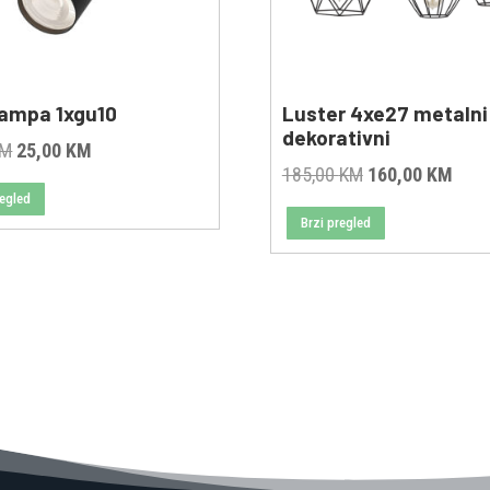
lampa 1xgu10
Luster 4xe27 metalni
dekorativni
Original
Current
KM
25,00
KM
Original
Curr
185,00
KM
160,00
KM
price
price
regled
price
pric
was:
is:
Brzi pregled
was:
is:
40,00 KM.
25,00 KM.
185,00 KM.
160,