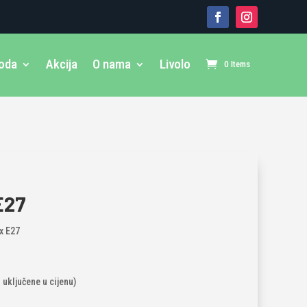
voda
Akcija
O nama
Livolo
0 Items
E27
x E27
u uključene u cijenu)