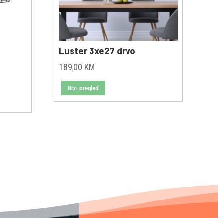
Luster 3xe27 drvo
189,00
KM
ent
Brzi pregled
e
00 KM.