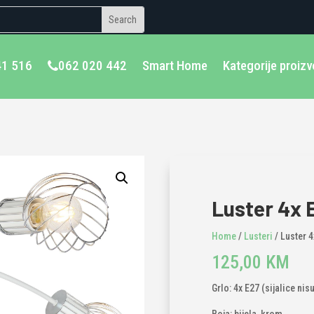
41 516
062 020 442
Smart Home
Kategorije proiz
Luster 4x 
Home
/
Lusteri
/ Luster 4
125,00
KM
Grlo: 4x E27 (sijalice nis