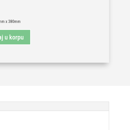
0mm x 380mm
j u korpu