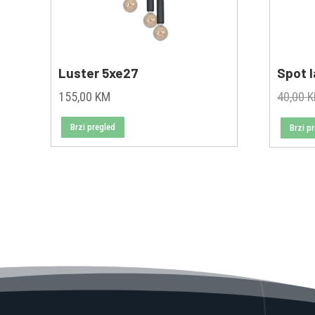
Luster 5xe27
Spot 
155,00
KM
40,00
Brzi pregled
Brzi p