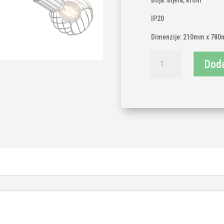
Boja: bijela, krom
IP20
Dimenzije: 210mm x 78
Luster
Doda
4x
E27
količina