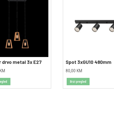
r drvo metal 3x E27
Spot 3xGU10 480mm
KM
80,00
KM
regled
Brzi pregled