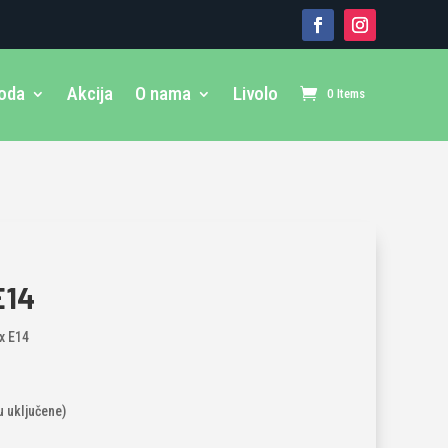
voda
Akcija
O nama
Livolo
0 Items
E14
x E14
su uključene)