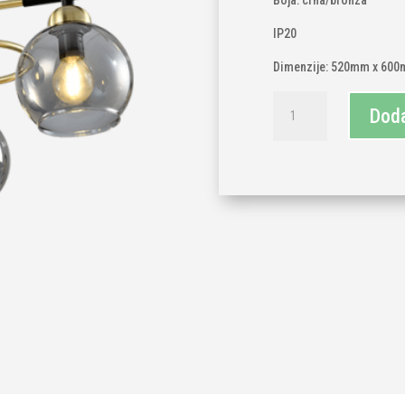
Boja: crna/bronza
IP20
Dimenzije: 520mm x 60
Luster
Doda
4x
E14
količina