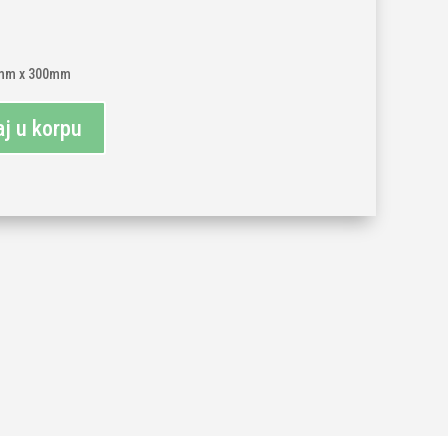
0mm x 300mm
j u korpu