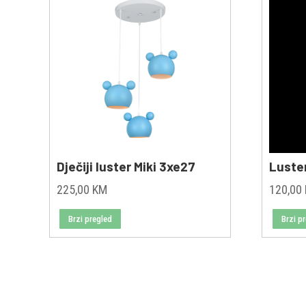
Dječiji luster Miki 3xe27
Luste
225,00
KM
120,00
Brzi pregled
Brzi p