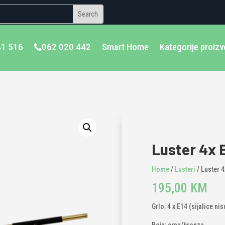
41 516
062 020 442
Smart Home
Kategorije proiz
Luster 4x 
Home
/
Lusteri
/ Luster 4
195,00
KM
Grlo: 4 x E14 (sijalice ni