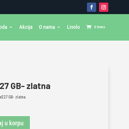
voda
Akcija
O nama
Livolo
0 Items
27 GB- zlatna
3xE27 GB- zlatna
j u korpu