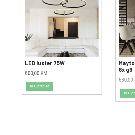
LED luster 75W
Mayton
6x g9
800,00
KM
680,00
Brzi pregled
Brzi p