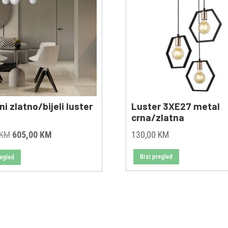
i zlatno/bijeli luster
Luster 3XE27 metal
crna/zlatna
Original
Current
KM
605,00
KM
130,00
KM
price
price
Brzi pregled
regled
was:
is:
680,00 KM.
605,00 KM.