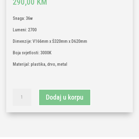
290,00
KM
Snaga: 36w
Lumeni: 2700
Dimenzije: V166mm x Š320mm x D620mm
Boja svjetlosti: 3000K
Materijal: plastika, drvo, metal
Luster
Dodaj u korpu
36w
3000K
količina