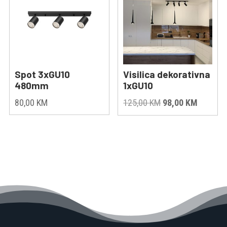
Spot 3xGU10
Visilica dekorativna
480mm
1xGU10
Original
Current
80,00
KM
125,00
KM
98,00
KM
price
price
was:
is:
125,00 KM.
98,00 K