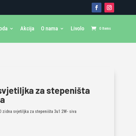
voda
Akcija
O nama
Livolo
0 Items
vjetiljka za stepeništa
va
D zidna svjetiljka za stepeništa 3u1 2W- siva