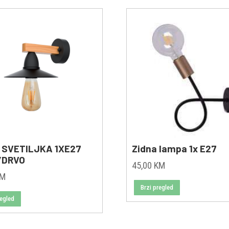
 SVETILJKA 1XE27
Zidna lampa 1x E27
/DRVO
45,00
KM
KM
Brzi pregled
regled