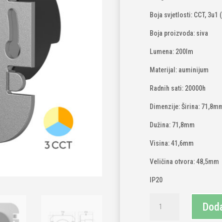
Boja svjetlosti: CCT, 3u1 (
Boja proizvoda: siva
Lumena: 200lm
Materijal: auminijum
Radnih sati: 20000h
Dimenzije: Širina: 71,8m
Dužina: 71,8mm
Visina: 41,6mm
Veličina otvora: 48,5mm
IP20
LED
Doda
zidna
svjetiljka