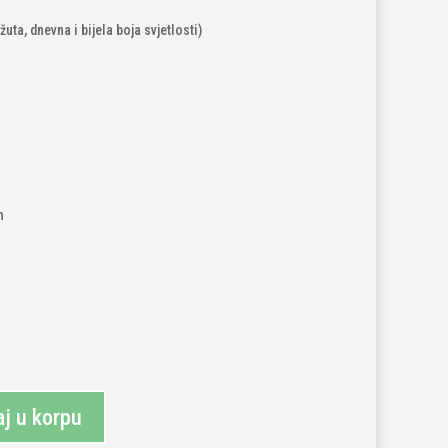
žuta, dnevna i bijela boja svjetlosti)
m
j u korpu