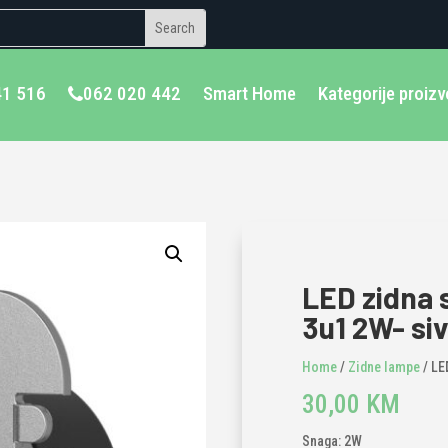
41 516
062 020 442
Smart Home
Kategorije proiz
LED zidna s
3u1 2W- si
Home
/
Zidne lampe
/ LE
30,00
KM
Snaga: 2W