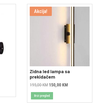
Akcija!
Zidna led lampa sa
prekidačem
Original
Current
195,00
KM
150,00
KM
price
price
Brzi pregled
was:
is:
195,00 KM.
150,00 KM.