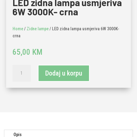
LED zidna lampa usmjeriva
6W 3000K- crna
Home
/
Zidne lampe
/ LED zidna lampa usmjeriva 6W 3000K-
crna
65,00
KM
LED
Dodaj u korpu
zidna
lampa
usmjeriva
6W
3000K-
crna
količina
Opis