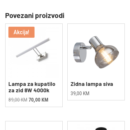
Povezani proizvodi
Akcija!
Lampa za kupatilo
Zidna lampa siva
za zid 8W 4000k
39,00
KM
Original
Current
89,00
KM
70,00
KM
price
price
was:
is:
89,00 KM.
70,00 KM.