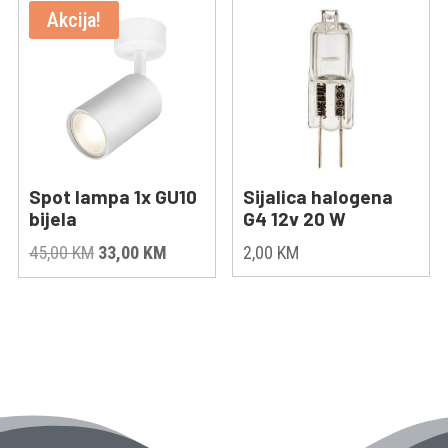
Akcija!
Spot lampa 1x GU10
Sijalica halogena
bijela
G4 12v 20 W
Original
Current
45,00
KM
33,00
KM
2,00
KM
price
price
was:
is:
45,00 KM.
33,00 KM.