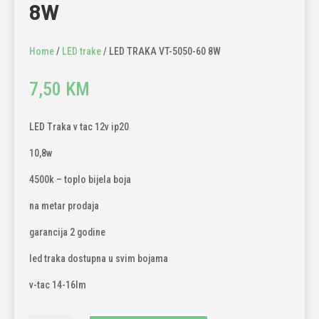
8W
Home
/
LED trake
/ LED TRAKA VT-5050-60 8W
7,50
KM
LED Traka v tac 12v ip20
10,8w
4500k – toplo bijela boja
na metar prodaja
garancija 2 godine
led traka dostupna u svim bojama
v-tac 14-16lm