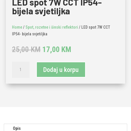
LED spot 7W CCT IP54-
bijela svjetiljka
Home
/
Spot, rozetne i šinski reflektori
/ LED spot 7W CCT
IP54- bijela svjetiljka
Original
Current
25,00
KM
17,00
KM
price
price
was:
is:
LED
25,00 KM.
17,00 KM.
Dodaj u korpu
spot
7W
CCT
IP54-
bijela
svjetiljka
količina
Opis