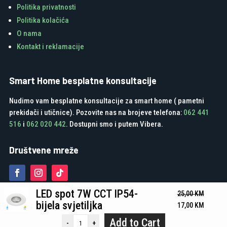
Politika privatnosti
Politika kolačića
O nama
Kontakt i reklamacije
Smart Home besplatne konsultacije
Nudimo vam besplatne konsultacije za smart home ( pametni
prekidači i utičnice). Pozovite nas na brojeve telefona:
062 441
516
i
062 020 442
. Dostupni smo i putem Vibera.
Društvene mreže
LED spot 7W CCT IP54-
25,00
KM
bijela svjetiljka
Original
Current
17,00
KM
price
price
Add to Cart
-
+