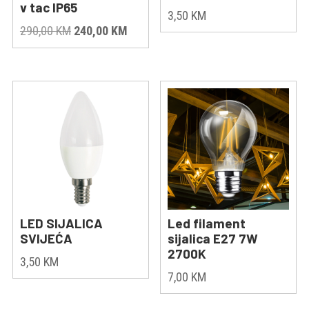
v tac IP65
3,50
KM
Original
Current
290,00
KM
240,00
KM
price
price
was:
is:
290,00 KM.
240,00 KM.
LED SIJALICA
Led filament
SVIJEĆA
sijalica E27 7W
2700K
3,50
KM
7,00
KM