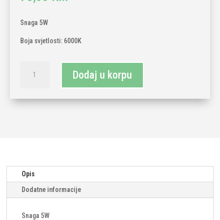
Snaga 5W
Boja svjetlosti: 6000K
Led
Dodaj u korpu
sijalice
10kom
na
kablu
dužine
5m
6000K
količina
Opis
Dodatne informacije
Snaga 5W