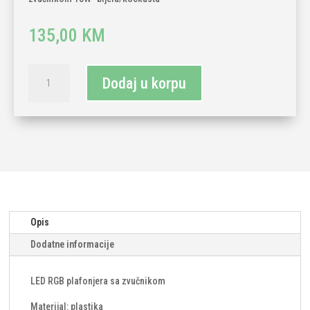
135,00
KM
LED
Dodaj u korpu
RGB
plafonjera
3u1
CCT
sa
zvučnikom
18W-
bijela/kockasta
količina
Opis
Dodatne informacije
LED RGB plafonjera sa zvučnikom
Materijal: plastika