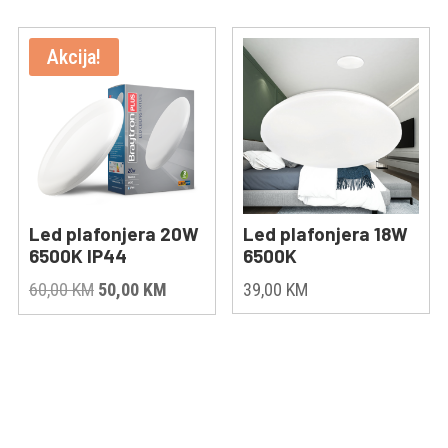
Akcija!
Led plafonjera 20W
Led plafonjera 18W
6500K IP44
6500K
Original
Current
60,00
KM
50,00
KM
39,00
KM
price
price
was:
is:
60,00 KM.
50,00 KM.