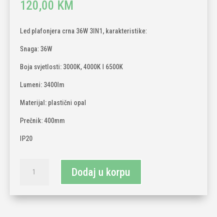
120,00
KM
Led plafonjera crna 36W 3IN1, karakteristike:
Snaga: 36W
Boja svjetlosti: 3000K, 4000K I 6500K
Lumeni: 3400lm
Materijal: plastični opal
Prečnik: 400mm
IP20
Led
Dodaj u korpu
plafonjera
crna
36W
3IN1