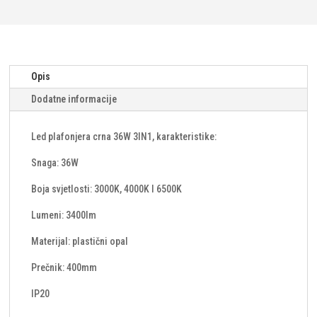
količina
Opis
Dodatne informacije
Led plafonjera crna 36W 3IN1, karakteristike:
Snaga: 36W
Boja svjetlosti: 3000K, 4000K I 6500K
Lumeni: 3400lm
Materijal: plastični opal
Prečnik: 400mm
IP20