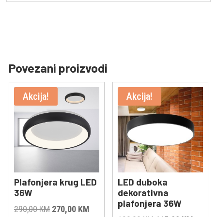
Povezani proizvodi
Akcija!
Akcija!
Plafonjera krug LED
LED duboka
36W
dekorativna
plafonjera 36W
Original
Current
290,00
KM
270,00
KM