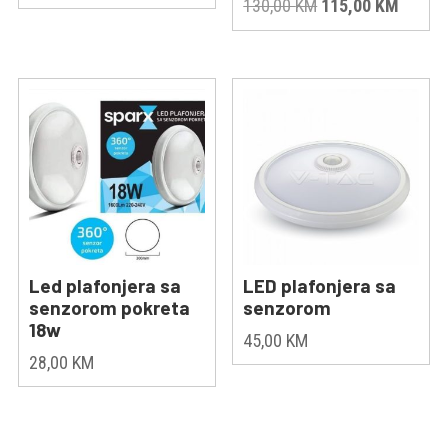
Original
Curren
130,00
KM
115,00
KM
price
price
price
price
was:
is:
was:
is:
290,00 KM.
270,00 KM.
130,00 KM.
115,00
Led plafonjera sa
LED plafonjera sa
senzorom pokreta
senzorom
18w
45,00
KM
28,00
KM