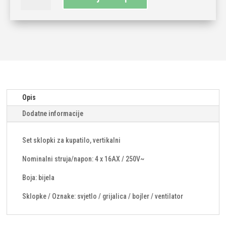
4x16
količina
Opis
Dodatne informacije
Set sklopki za kupatilo, vertikalni
Nominalni struja/napon: 4 x 16AX / 250V~
Boja: bijela
Sklopke / Oznake: svjetlo / grijalica / bojler / ventilator