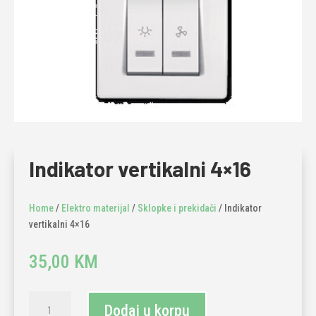
Indikator vertikalni 4×16
Home
/
Elektro materijal
/
Sklopke i prekidači
/ Indikator
vertikalni 4×16
35,00
KM
Indikator
Dodaj u korpu
vertikalni