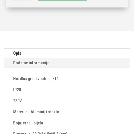
3x15
E1
količina
Opis
Dodatne informacije
Nordlux grant visilica, E14
IP20
230V
Materijal: Aluminij i staklo
Boja: crna i bijela
Dimenzije: 29.2x14.5x69.3 (cm)