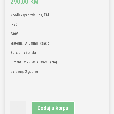
290,00
KM
Nordlux grant visilica, E14
IP20
230V
Materijal: Aluminij i staklo
Boja: crna i bijela
Dimenzije: 29.2×14.5×69.3 (cm)
Garancija 2 godine
Visilica
Dodaj u korpu
crna